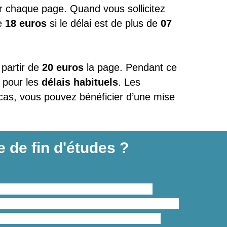
r chaque page. Quand vous sollicitez
e
18 euros
si le délai est de plus de
07
 partir de
20 euros
la page. Pendant ce
pour les
délais habituels
. Les
 cas, vous pouvez bénéficier d’une mise
 de fin d'études ?
turer, rédiger, corriger et relire un
ques et pratiques
en un
temps record
.
’identifier une problématique, de la