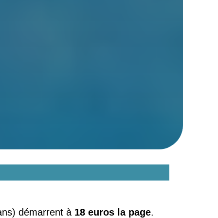
du mémoire en assurance ?
ans) démarrent à
18 euros la page
.