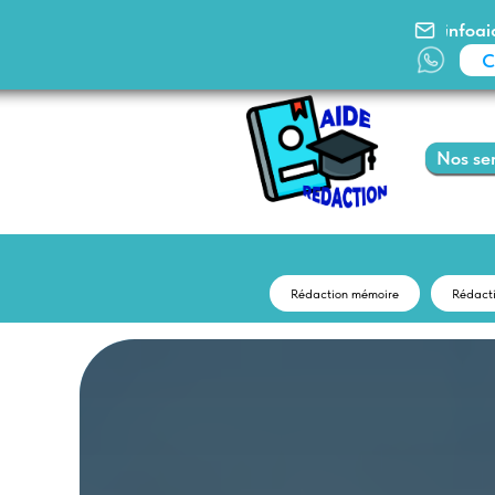
infoaidered
Comman
Nos services
Rédaction mémoire
Rédact