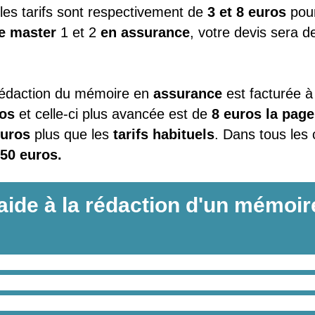
 les tarifs sont respectivement de
3 et 8 euros
pou
e master
1 et 2
en assurance
, votre devis sera d
a rédaction du mémoire en
assurance
est facturée à
os
et celle-ci plus avancée est de
8 euros la page
euros
plus que les
tarifs habituels
. Dans tous les
50 euros.
aide à la rédaction d'un mémoire
académique en assurance
est essentielle pour struc
stions uniques pour mener des
recherches théori
e mémoire en assurance
permet à chaque étudiant d