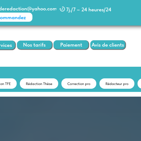
action@yahoo.com
7j./7 – 24 heures/24
dez
Paiement
Avis de clients
Nos tarifs
ion TFE
Rédaction Thèse
Correction pro
Rédacteur pro
infoaideredaction@yahoo.com