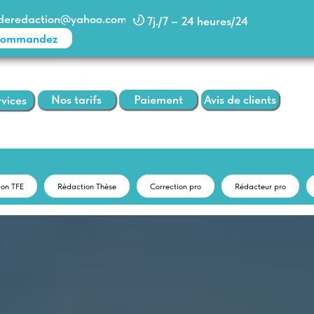
action@yahoo.com
7j./7 – 24 heures/24
dez
Paiement
Avis de clients
Nos tarifs
ion TFE
Rédaction Thèse
Correction pro
Rédacteur pro
infoaideredaction@yahoo.com