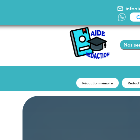
infoaidered
Comman
Nos services
Rédaction mémoire
Rédact