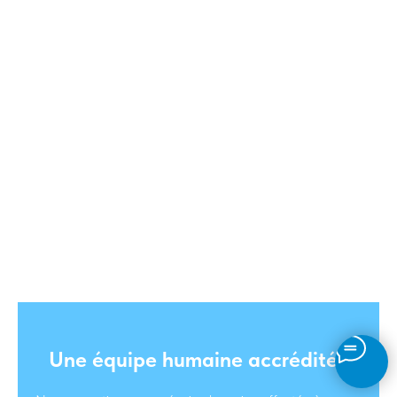
service ?
Nous savons que vous avez besoin d'accompagnement
pour obtenir vos résultats et que vous avez besoin de
l'aide extérieure d'une équipe hautement qualifiée, pour
démontrer les connaissances acquises dans votre
établissement au fil des années à travers un document de
forte exigence académique (mémoire, dissertation, TFE,
VAE, rapport de stage, monographie, thèse de doctorat,
Article, etc.), en plus d'un haut niveau de rédaction,
d'application de la méthodologie et d'adaptation des
normes exigées par les universités.
Une équipe humaine accréditée