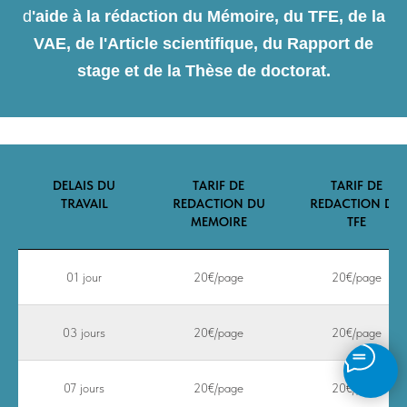
d
'aide à la rédaction du Mémoire, du TFE, de la
VAE, de l'Article scientifique, du Rapport de
stage et de la Thèse de doctorat.
DELAIS DU
TARIF DE
TARIF DE
TRAVAIL
REDACTION DU
REDACTION DU
MEMOIRE
TFE
01 jour
20€/page
20€/page
03 jours
20€/page
20€/page
07 jours
20€/page
20€/page