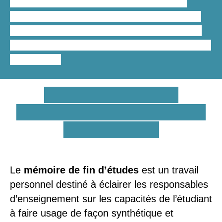
réalisation. Pour vous faire une idée des
tarifs standards
que nous appliquons pour
l’
aide à la rédaction du mémoire médico-
social
, notre grille tarifaire est simple et facile
à consulter.
En quoi consiste la
rédaction d’un mémoire de
fin d’études ?
Le
mémoire de fin d’études
est un travail
personnel destiné à éclairer les responsables
d’enseignement sur les capacités de l’étudiant
à faire usage de façon synthétique et