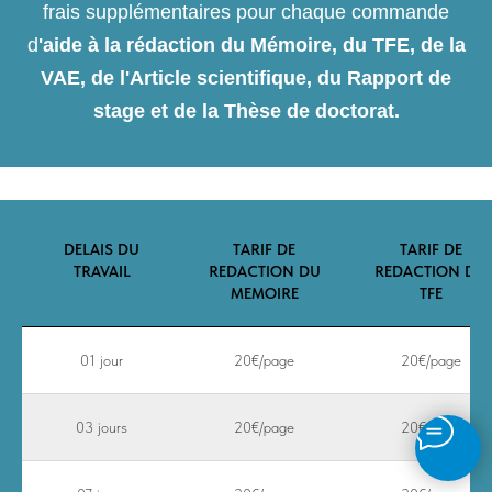
frais supplémentaires pour chaque commande
d
'aide à la rédaction du Mémoire, du TFE, de la
VAE, de l'Article scientifique, du Rapport de
stage et de la Thèse de doctorat.
DELAIS DU
TARIF DE
TARIF DE
TRAVAIL
REDACTION DU
REDACTION DU
MEMOIRE
TFE
01 jour
20€/page
20€/page
03 jours
20€/page
20€/page