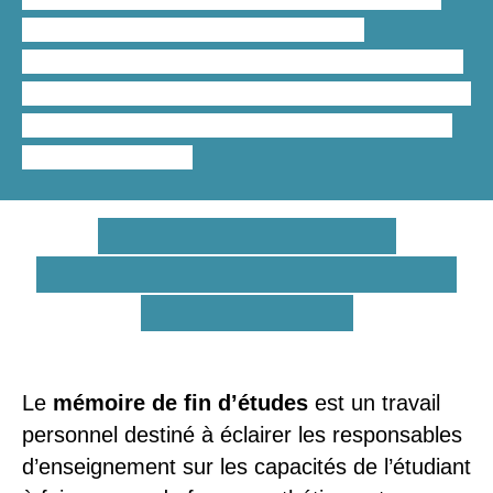
Pour vous faire une idée des
tarifs
standards
que nous appliquons pour l’
aide à
la rédaction du mémoire en orthophonie et
logopédie
, notre grille tarifaire est simple et
facile à consulter.
En quoi consiste la
rédaction d’un mémoire de
fin d’études ?
Le
mémoire de fin d’études
est un travail
personnel destiné à éclairer les responsables
d’enseignement sur les capacités de l’étudiant