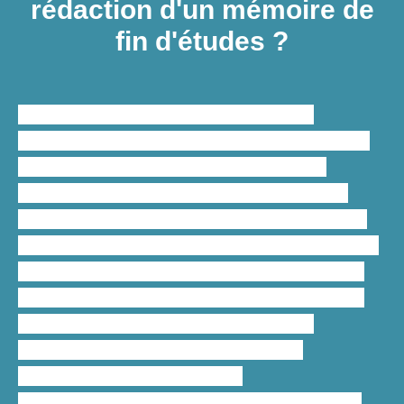
rédaction d'un mémoire de
fin d'études ?
L’
aide à la rédaction d’un mémoire
académique en orthophonie et logopédie
est essentielle pour structurer, rédiger,
corriger et relire un mémoire ainsi que de
formuler des questions uniques pour mener
des
recherches théoriques et pratiques
en
un
temps record
. Notre paquet d’
aide à la
rédaction de mémoire en orthophonie et
logopédie
permet à chaque étudiant
d’identifier une problématique, de la
développer et d’émettre des
recommandations à la fin de sa réalisation.