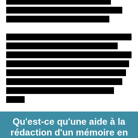
Pour les délais plus urgents, l’aide à la
rédaction du mémoire en
psychologie
est
facturée à partir de
20 euros
la page.
Pendant ce temps, la correction simple est de
3 euros
et celle-ci plus avancée est de
8
euros la page
pour les
délais habituels
. Les
corrections urgentes augmentent de
2 euros
plus que les
tarifs habituels
. Dans tous les
cas, vous pouvez bénéficier d’une mise en
forme de votre document à partir de
50
euros.
Qu'est-ce qu'une aide à la
rédaction d'un mémoire en