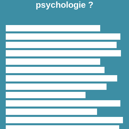
psychologie ?
L’
aide à la rédaction d’un mémoire
académique en psychologie
est essentielle
pour structurer, rédiger, corriger et relire un
mémoire ainsi que de formuler des questions
uniques pour mener des
recherches
théoriques et pratiques
en un
temps
record
. Notre paquet d’
aide à la rédaction
de mémoire en psychologie
permet à
chaque étudiant d’identifier une
problématique, de la développer et d’émettre
des recommandations à la fin de sa
réalisation. Pour vous faire une idée des tarifs
standards que nous appliquons pour l’
aide à