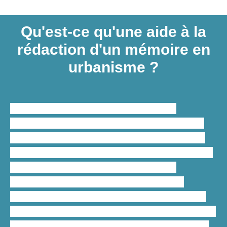
Qu'est-ce qu'une aide à la
rédaction d'un mémoire en
urbanisme ?
L’
aide à la rédaction d’un mémoire
académique en urbanisme
est essentielle
pour structurer, rédiger, corriger et relire un
mémoire ainsi que de formuler des questions
uniques pour mener des
recherches
théoriques et pratiques
en un
temps
record
. Notre paquet d’
aide à la rédaction
de mémoire en urbanisme
permet à chaque
étudiant d’identifier une problématique, de la