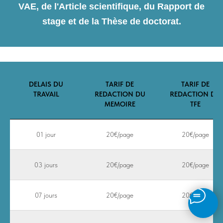
VAE, de l'Article scientifique, du Rapport de
stage et de la Thèse de doctorat.
DELAIS DU
TARIF DE
TARIF DE
TRAVAIL
REDACTION DU
REDACTION DU
MEMOIRE
TFE
01 jour
20€/page
20€/page
03 jours
20€/page
20€/page
07 jours
20€/page
20€/page