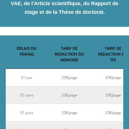
VAE, de l'Article scientifique, du Rapport de
stage et de la Thèse de doctorat.
DELAIS DU
TARIF DE
TARIF DE
TRAVAIL
REDACTION DU
REDACTION DU
MEMOIRE
TFE
01 jour
20€/page
20€/page
03 jours
20€/page
20€/page
07 jours
20€/page
20€/page