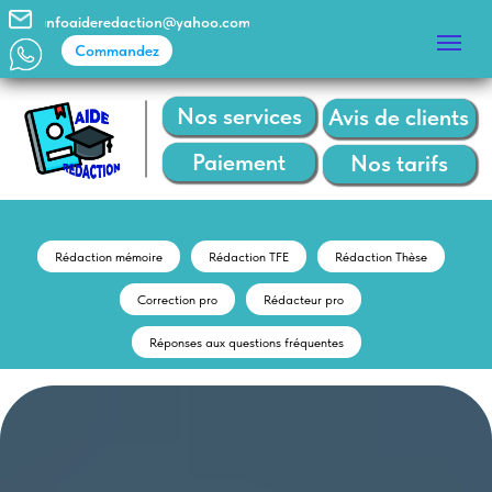
infoaideredaction@yahoo.com
Commandez
Commandez
Nos services
Avis de clients
Paiement
Nos tarifs
Rédaction mémoire
Rédaction TFE
Rédaction Thèse
Correction pro
Rédacteur pro
Réponses aux questions fréquentes