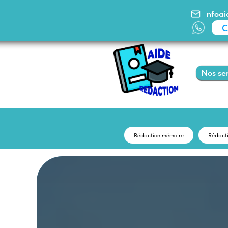
infoaidered
Comman
Nos services
Rédaction mémoire
Rédact