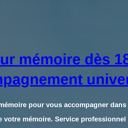
ur mémoire dès 1
pagnement univers
 mémoire pour vous accompagner dans la
de votre mémoire. Service professionnel
Commandez votre travail