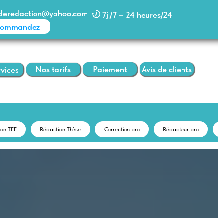
action@yahoo.com
7j./7 – 24 heures/24
dez
Paiement
Avis de clients
Nos tarifs
ion TFE
Rédaction Thèse
Correction pro
Rédacteur pro
infoaideredaction@yahoo.com