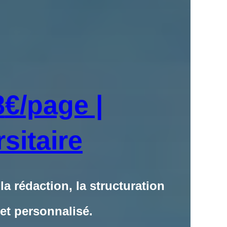
8
€/page |
itaire
 rédaction, la structuration
 et personnalisé.